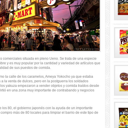
 comerciales situada en pleno Ueno. Se trata de una especie
libre y es muy popular por la cantidad y variedad de artículos que
alidad de sus puestos de comida.
mo la calle de los caramelos, Ameya Yokocho ya que estaba
 a la venta de dulces, pero en la postguerra los soldados
 los yakuza empezaron a vender objetos y comida traídos desde
irtió en una zona muy importante de contrabando y negocios
 los 80, el gobierno japonés con la ayuda de un importante
compro más de 80 locales para limpiar el barrio de este tipo de