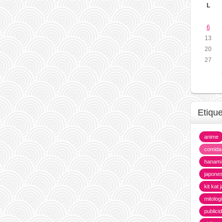
L
6
13
20
27
Etiqu
anime
comida
hanami
japone
kit kat
mitolog
publici