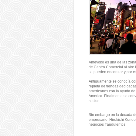
Ameyoko es una de las zonas
de Centro Comercial al aire 
se pueden encontrar y por c
Antiguamente se conocía co
repleta de tiendas dedicadas
americanos con la ayuda de
America. Finalmente se conv
sucios.
Sin embargo en la década de
empresario, Hirokichi Kondo 
negocios fraudulentos.