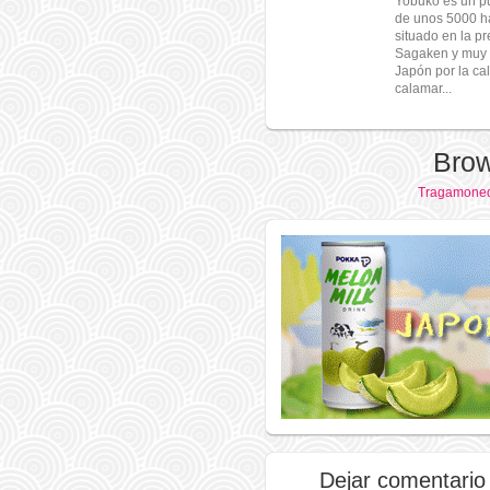
Yobuko es un p
de unos 5000 h
situado en la pr
Sagaken y muy 
Japón por la ca
calamar...
Brow
Tragamoned
Dejar comentario