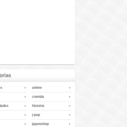
orías
es
anime
comida
dades
historia
j-pop
japonshop