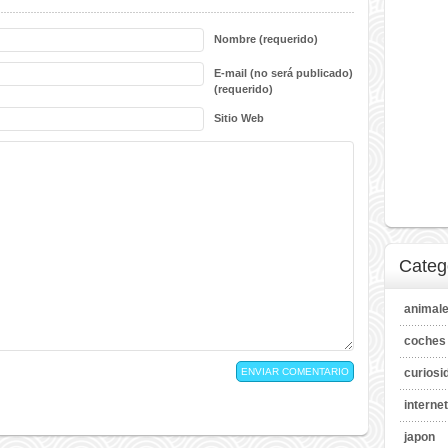
Nombre (requerido)
E-mail (no será publicado)
(requerido)
Sitio Web
Categ
animal
coches
curiosi
internet
japon