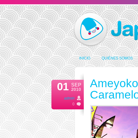
INICIO
QUIÉNES SOMOS
JAPONSHOP.COM
Ameyoko, 
01
SEP
2010
Caramelo
admin
0