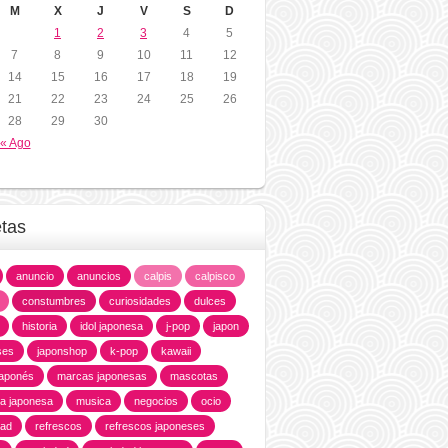
M
X
J
V
S
D
1
2
3
4
5
7
8
9
10
11
12
14
15
16
17
18
19
21
22
23
24
25
26
28
29
30
« Ago
etas
anuncio
anuncios
calpis
calpisco
constumbres
curiosidades
dulces
historia
idol japonesa
j-pop
japon
ses
japonshop
k-pop
kawaii
 japonés
marcas japonesas
mascotas
ia japonesa
musica
negocios
ocio
dad
refrescos
refrescos japoneses