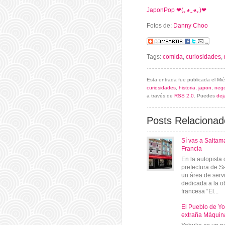
JaponPop ❤(｡◕‿◕｡)❤
Fotos de:
Danny Choo
Tags:
comida
,
curiosidades
,
Esta entrada fue publicada el Mi
curiosidades
,
historia
,
japon
,
nego
a través de
RSS 2.0
. Puedes
dej
Posts Relacionad
Sí vas a Saitam
Francia
En la autopista 
prefectura de S
un área de serv
dedicada a la ob
francesa “El...
El Pueblo de Yo
extraña Máqui