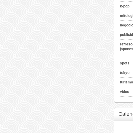
k-pop
mitolog
negoci
publici
refresc
japone
spots
tokyo
turismo
video
Calen