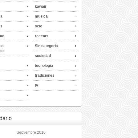
kawaii
ia
musica
os
ocio
dad
recetas
os
Sin categoría
ses
sociedad
tecnologia
tradiciones
tv
dario
Septiembre 2010