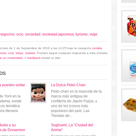
negocios
,
ocio
,
sociedad
,
sociedad japonesa
,
turismo
,
viaje
ércoles de 1 de Septiembre de 2010 a las 14:25 bajo la categoría
comida
,
cios
,
ocio
,
tokyo
,
turismo
. Puedes seguir cualquier respuesta a esta entrada
ar un comentario
, o
trackback
desde tu sitio.
os
a puedes visitar
La Dulce Peko-Chan
Peko-chan es la mascota de la
de Yorii en la
marca más antigua de
aitama, existe
confitería de Japón Fujiya, y
icio temática
uno de los iconos más
ra literaria
populares del país. Las
Tiendas de...
buko y su
Suginami, La “Ciudad del
na de Doraemon
Anime”