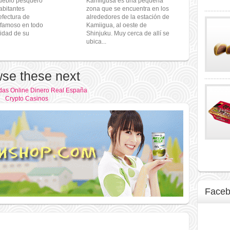
ueblo pesquero
Kamiigusa es una pequeña
abitantes
zona que se encuentra en los
efectura de
alrededores de la estación de
famoso en todo
Kamiigua, al oeste de
lidad de su
Shinjuku. Muy cerca de allí se
ubica...
se these next
as Online Dinero Real España
Crypto Casinos
Face