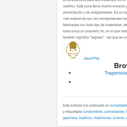
castillo).
Esta zona tiene mucho encanto y
alimentación y de antigüedades.
Es un lu
más sorprende son las omnipresentes ra
fabricadas con todo tipo de materiales, d
calle surca un pequeño río, en el que hab
también significa "regreso" - así que se c
JaponPop
Bro
Tragamone
Esta entrada fue publicada en
curiosidad
y etiquetada
constumbres
,
curiosidades
,
japonesa
,
tradicion
,
tradiciones
,
turismo
,