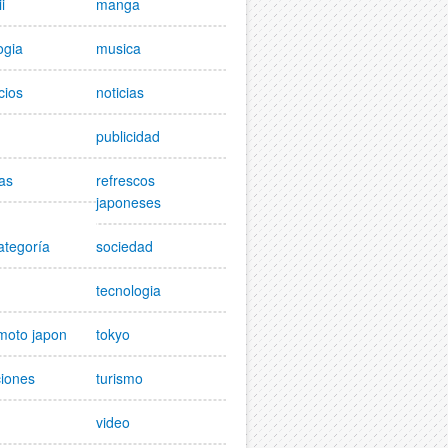
i
manga
ogia
musica
cios
noticias
publicidad
as
refrescos
japoneses
ategoría
sociedad
tecnologia
moto japon
tokyo
ciones
turismo
video