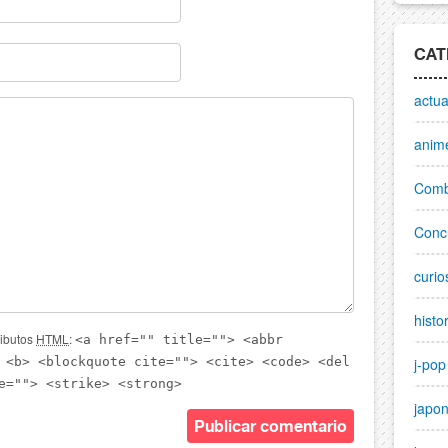
CAT
actua
anim
Comb
Conc
curio
histo
ributos
HTML
:
<a href="" title=""> <abbr
 <b> <blockquote cite=""> <cite> <code> <del
j-pop
e=""> <strike> <strong>
japo