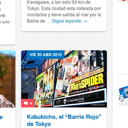
Kanagawa, a tan solo 50 km de
d
Tokyo. Esta ciudad esta rodeada por
s
montañas y tiene salida al mar por la
rte
Bahia de …
Sigue leyendo
→
) uno
VIE 30 ABR 2010
4
Kabukicho, el “Barrio Rojo”
de
de Tokyo