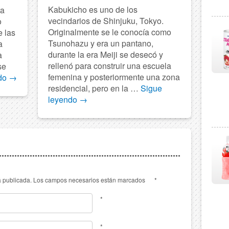
Kabukicho es uno de los
ra
vecindarios de Shinjuku, Tokyo.
o
Originalmente se le conocía como
e las
Tsunohazu y era un pantano,
a
durante la era Meiji se desecó y
a
rellenó para construir una escuela
se
femenina y posteriormente una zona
ndo
→
residencial, pero en la …
Sigue
leyendo
→
erá publicada. Los campos necesarios están marcados
*
*
*