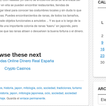
CAL
 en ella se pueden encontrar restaurantes, tiendas de
gar ideal para conocer las costumbres locales y sin duda lo que
nas.
Puedes encontrarcientos de ranas, de todos los tamaños,
esde objetos funcionales a amuletos ...
Y es que a lo largo de la
L
ita una importante colonia de ranas “kaeru” en japonés, pero
ree que las ranas atraen o devuelven la buena fortuna o el dinero.
2
9
16
wse these next
23
das Online Dinero Real España
30
Crypto Casinos
es
,
historia
,
japon
,
mitologia
,
ocio
,
sociedad
,
tradiciones
,
turismo
ARC
historia
,
japon
,
mitologia japonesa
,
ocio
,
sociedad
,
sociedad
viaje
. Guarda el
enlace permanente
.