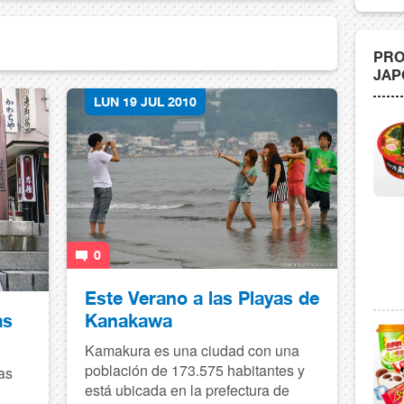
PRO
JAP
LUN 19 JUL 2010
0
Este Verano a las Playas de
Kanakawa
as
Kamakura es una ciudad con una
población de 173.575 habitantes y
as
está ubicada en la prefectura de