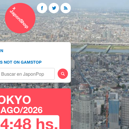
ÓN
OS NOT ON GAMSTOP
OKYO
 AGO/2026
14
:
48
hs.