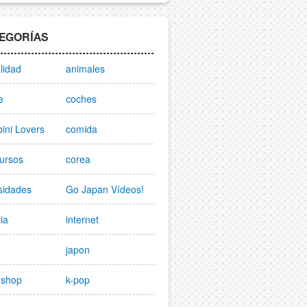
EGORÍAS
lidad
animales
e
coches
ini Lovers
comida
ursos
corea
sidades
Go Japan Vídeos!
ria
internet
japon
nshop
k-pop