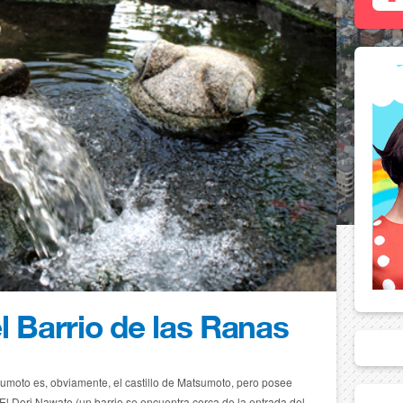
l Barrio de las Ranas
tsumoto es, obviamente, el castillo de Matsumoto, pero posee
 El Dori Nawate (un barrio se encuentra cerca de la entrada del