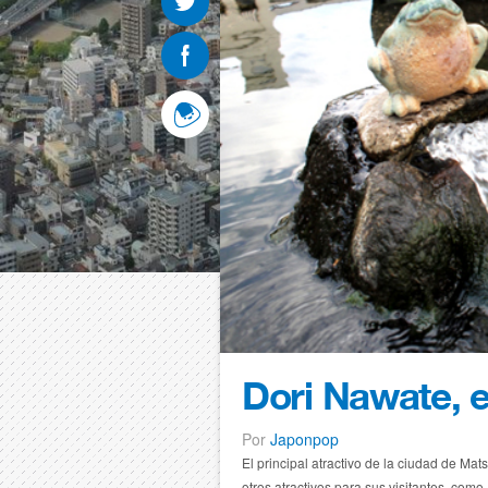
Dori Nawate, e
Por
Japonpop
El principal atractivo de la ciudad de Ma
otros atractivos para sus visitantes, como