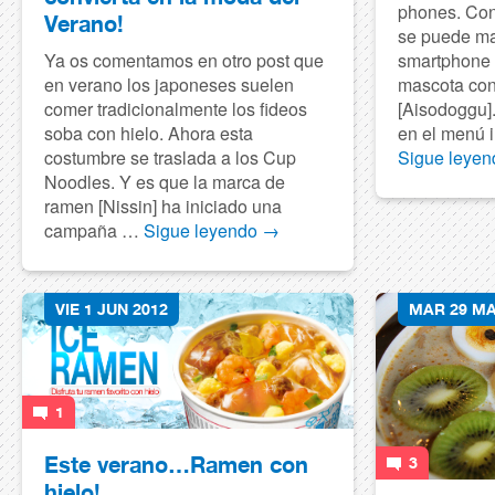
phones. Con
Verano!
se puede ma
smartphone 
Ya os comentamos en otro post que
mascota co
en verano los japoneses suelen
[Aisodoggu].
comer tradicionalmente los fideos
en el menú i
soba con hielo. Ahora esta
Sigue leye
costumbre se traslada a los Cup
Noodles. Y es que la marca de
ramen [Nissin] ha iniciado una
campaña …
Sigue leyendo
→
VIE 1 JUN 2012
MAR 29 MA
1
Este verano…Ramen con
3
hielo!