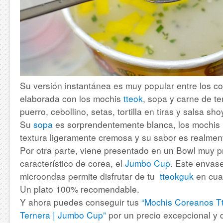
Su versión instantánea es muy popular entre los c
elaborada con los mochis
tteok
, sopa y carne de t
puerro, cebollino, setas, tortilla en tiras y salsa sho
Su
sopa
es sorprendentemente blanca, los mochis 
textura ligeramente cremosa y su sabor es realment
Por otra parte, viene presentado en un Bowl muy pr
característico de corea, el
Jumbo Cup
. Este envase
microondas permite disfrutar de tu
tteokguk
en cua
Un plato 100% recomendable.
Y ahora puedes conseguir tus
“Mochis Coreanos Tt
Ternera | Jumbo Cup”
por un precio excepcional y d