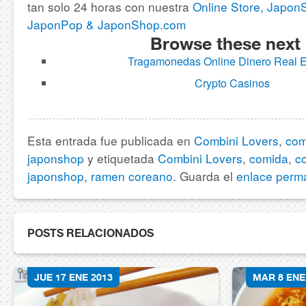
tan solo 24 horas con nuestra
Online Store, Japo
JaponPop & JaponShop.com
Browse these next
Tragamonedas Online Dinero Real 
Crypto Casinos
Esta entrada fue publicada en
Combini Lovers
,
com
japonshop
y etiquetada
Combini Lovers
,
comida
,
c
japonshop
,
ramen coreano
. Guarda el
enlace perm
POSTS RELACIONADOS
JUE 17 ENE 2013
MAR 8 ENE