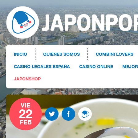
INICIO
QUIÉNES SOMOS
COMBINI LOVERS
CASINO LEGALES ESPAÑA
CASINO ONLINE
MEJOR
JAPONSHOP
VIE
22
FEB