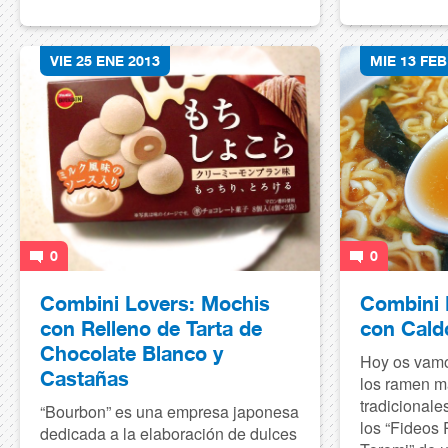
VIE 25 ENE 2013
MIE 13 FEB
0
0
Combini Lovers: Mochis
Combini 
con Relleno de Tarta de
con Cald
Chocolate Blanco y
Hoy os vamo
Castañas
los ramen m
tradicionale
“Bourbon” es una empresa japonesa
los “Fideos
dedicada a la elaboración de dulces