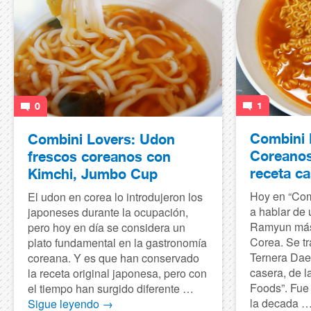
1
0
Combini 
Combini Lovers: Udon
Coreanos
frescos coreanos con
receta c
Kimchi, Jumbo Cup
Hoy en “Com
El udon en corea lo introdujeron los
a hablar de
japoneses durante la ocupación,
Ramyun más 
pero hoy en día se considera un
Corea. Se t
plato fundamental en la gastronomía
Ternera Dae
coreana. Y es que han conservado
casera, de 
la receta original japonesa, pero con
Foods”. Fue
el tiempo han surgido diferente …
la decada 
Sigue leyendo
→