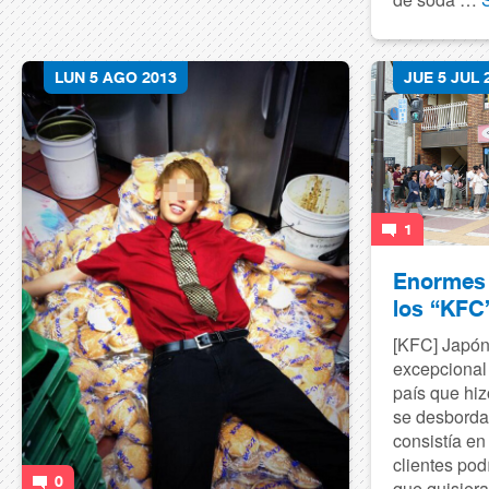
LUN 5 AGO 2013
JUE 5 JUL 
1
Enormes 
los “KFC
[KFC] Japón
excepcional
país que hiz
se desborda
consistía en
clientes pod
0
que quisiera