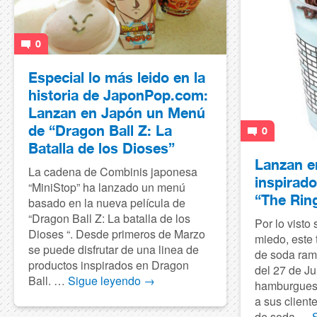
0
Especial lo más leido en la
historia de JaponPop.com:
Lanzan en Japón un Menú
de “Dragon Ball Z: La
0
Batalla de los Dioses”
Lanzan e
La cadena de Combinis japonesa
inspirado
“MiniStop” ha lanzado un menú
“The Rin
basado en la nueva película de
“Dragon Ball Z: La batalla de los
Por lo visto
Dioses “. Desde primeros de Marzo
miedo, este 
se puede disfrutar de una linea de
de soda ramu
productos inspirados en Dragon
del 27 de Ju
Ball. …
Sigue leyendo
→
hamburgueser
a sus client
de soda …