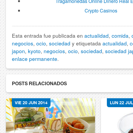
Tragamonedas Online Dinero Real 
Crypto Casinos
Esta entrada fue publicada en
actualidad
,
comida
,
negocios
,
ocio
,
sociedad
y etiquetada
actualidad
,
c
japon
,
kyoto
,
negocios
,
ocio
,
sociedad
,
sociedad j
enlace permanente
.
POSTS RELACIONADOS
VIE 20 JUN 2014
LUN 22 JUL