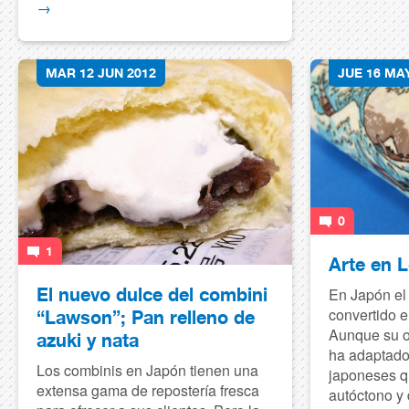
→
MAR 12 JUN 2012
JUE 16 MA
0
1
Arte en 
El nuevo dulce del combini
En Japón el
convertido e
“Lawson”; Pan relleno de
Aunque su o
azuki y nata
ha adaptado 
Los combinis en Japón tienen una
japoneses q
extensa gama de repostería fresca
autóctono y