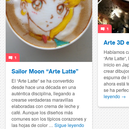
1
Arte 3D 
Habíamos ca
“Arte Latte”
1
inicio en Ja
crear dibujo
Sailor Moon “Arte Latte”
espuma de l
El “Arte Latte” se ha convertido
ahora está t
desde hace una década en una
se ha perfe
auténtica disciplina, llegando a
leyendo
→
crearse verdaderas maravillas
elaboradas con crema de leche y
café. Aunque los diseños más
comunes son los típicos corazones y
las hojas de color …
Sigue leyendo