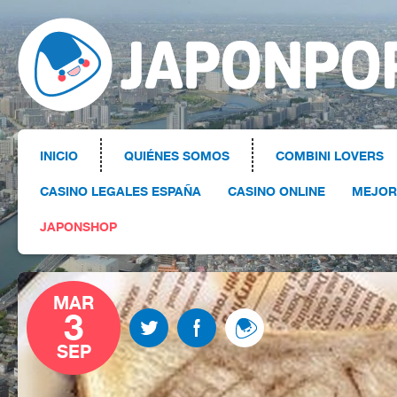
INICIO
QUIÉNES SOMOS
COMBINI LOVERS
CASINO LEGALES ESPAÑA
CASINO ONLINE
MEJOR
JAPONSHOP
MAR
3
SEP