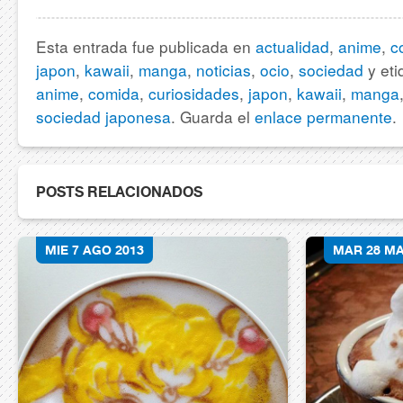
Esta entrada fue publicada en
actualidad
,
anime
,
c
japon
,
kawaii
,
manga
,
noticias
,
ocio
,
sociedad
y et
anime
,
comida
,
curiosidades
,
japon
,
kawaii
,
manga
sociedad japonesa
. Guarda el
enlace permanente
.
POSTS RELACIONADOS
MIE 7 AGO 2013
MAR 28 MA