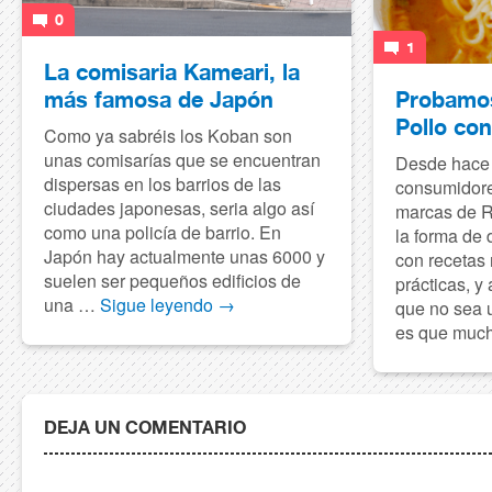
0
1
La comisaria Kameari, la
más famosa de Japón
Probamos
Pollo co
Como ya sabréis los Koban son
unas comisarías que se encuentran
Desde hace 
dispersas en los barrios de las
consumidore
ciudades japonesas, seria algo así
marcas de R
como una policía de barrio. En
la forma de 
Japón hay actualmente unas 6000 y
con recetas
suelen ser pequeños edificios de
prácticas, y
una …
Sigue leyendo
→
que no sea u
es que muc
DEJA UN COMENTARIO