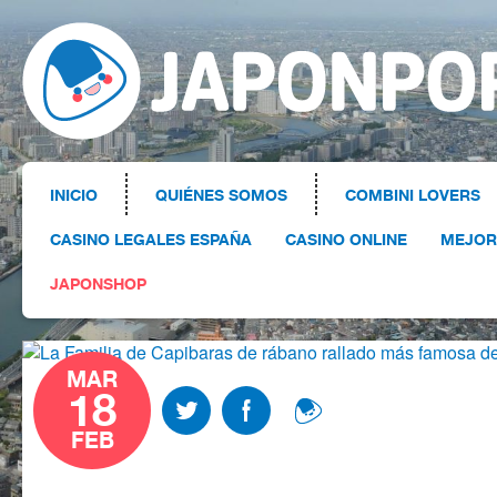
INICIO
QUIÉNES SOMOS
COMBINI LOVERS
CASINO LEGALES ESPAÑA
CASINO ONLINE
MEJOR
JAPONSHOP
MAR
18
FEB