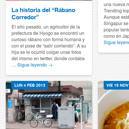
una nueva m
La historia del “Rábano
Trending top
Aunque está
Corredor”
Singapur s
El año pasado, un agricultor de la
popular tant
prefectura de Hyogo se encontró un
como en Jap
curioso rábano con forma humana y
Sigue leye
con el pose de “salir corriendo”. A su
hija se le ocurrió colgar unas fotos
del mismo en twitter, donde contaba
…
Sigue leyendo
→
LUN 4 FEB 2013
VIE 15 NOV