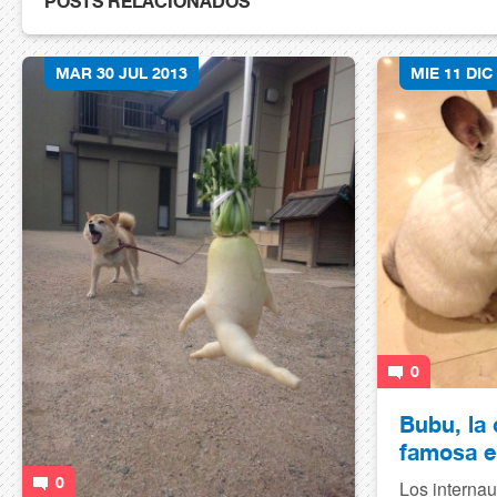
POSTS RELACIONADOS
MAR 30 JUL 2013
MIE 11 DIC
0
Bubu, la 
famosa e
0
Los interna