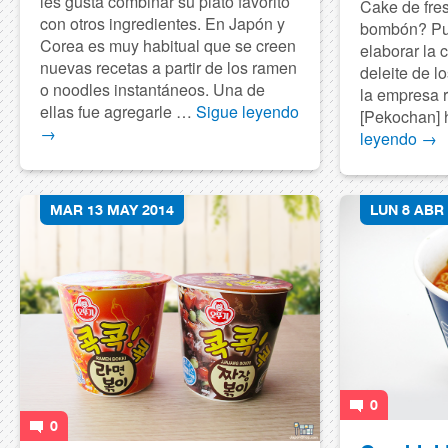
les gusta combinar su plato favorito
Cake de fre
con otros ingredientes. En Japón y
bombón? Pue
Corea es muy habitual que se creen
elaborar la c
nuevas recetas a partir de los ramen
deleite de l
o noodles instantáneos. Una de
la empresa r
ellas fue agregarle …
Sigue leyendo
[Pekochan]
→
leyendo
→
MAR 13 MAY 2014
LUN 8 ABR
0
0