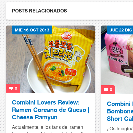
POSTS RELACIONADOS
MIE 16 OCT 2013
JUE 22 DIC
0
0
Combini Lovers Review:
Combini 
Ramen Coreano de Queso |
Bombones
Cheese Ramyun
Short Ca
Actualmente, a los fans del ramen
¿Os imaginá