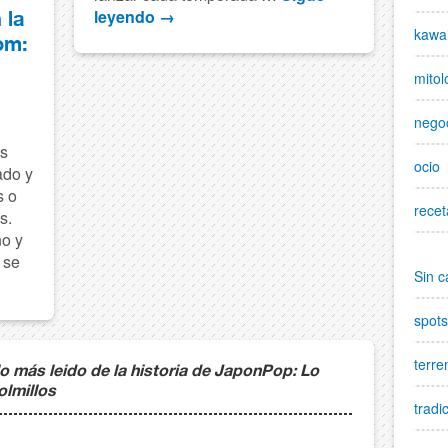
leyendo
→
 la
kawai
om:
mitol
nego
és
ocio
ado y
s o
recet
s.
no y
 se
Sin c
spots
terre
lo más leido de la historia de JaponPop: Lo
olmillos
tradi