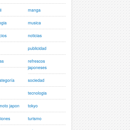
i
manga
ogia
musica
cios
noticias
publicidad
as
refrescos
japoneses
ategoría
sociedad
tecnologia
moto japon
tokyo
ciones
turismo