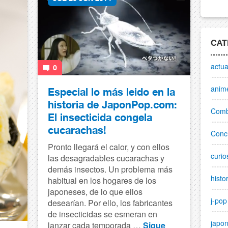
CAT
actua
0
anim
Especial lo más leido en la
historia de JaponPop.com:
Comb
El insecticida congela
cucarachas!
Conc
Pronto llegará el calor, y con ellos
curio
las desagradables cucarachas y
demás insectos. Un problema más
histo
habitual en los hogares de los
japoneses, de lo que ellos
j-pop
desearían. Por ello, los fabricantes
de insecticidas se esmeran en
japo
lanzar cada temporada …
Sigue