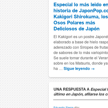
Especial lo más leido en
historia de JaponPop.c
Kakigori Shirokuma, los
Osos Polares más
Deliciosos de Japón
El Kakigori es un postre Japon
elaborado a base de hielo rasp
aderezado con Siropes de fruta
de sabores de lo más variopinto
Se suele tomar durante el Vera
sobre en los Matsuris, donde ya
ha …
Sigue leyendo
→
UNA RESPUESTA A
Especial 
último en Japón, afilarse los c
Eduardo Sierra
dijo: