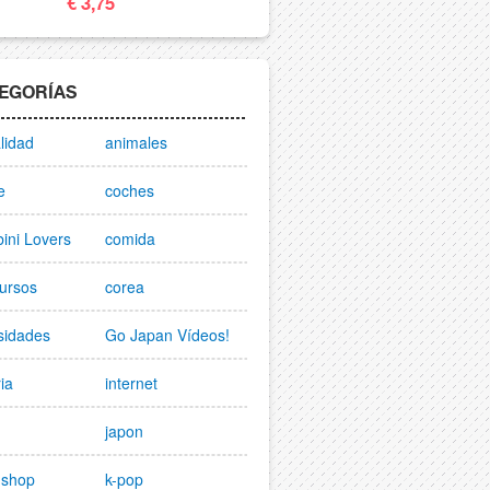
€ 3,75
EGORÍAS
lidad
animales
e
coches
ini Lovers
comida
ursos
corea
sidades
Go Japan Vídeos!
ria
internet
japon
nshop
k-pop