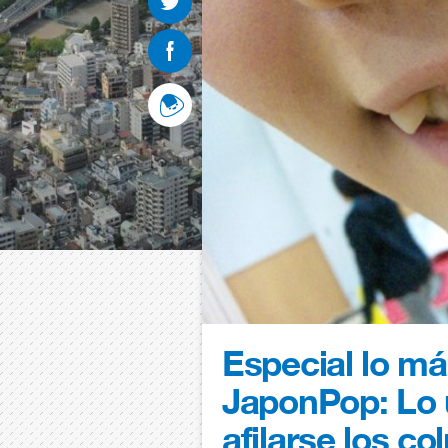
Especial lo más
JaponPop: Lo 
afilarse los co