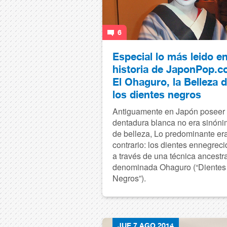
6
Especial lo más leido en
historia de JaponPop.c
El Ohaguro, la Belleza 
los dientes negros
Antiguamente en Japón poseer
dentadura blanca no era sinón
de belleza, Lo predominante era
contrario: los dientes ennegrec
a través de una técnica ancestra
denominada Ohaguro (“Dientes
Negros”).
JUE 7 AGO 2014