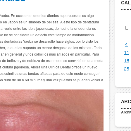
CAL
Yaeba. En occidente tener los dientes superpuestos es algo
o en Japón es un símbolo de belleza.
A este tipo de dentadura
L
l verlo entre las idols japonesas, de hecho la ortodoncia es
ue no se considera un defecto este tiempo de malformación
as dentaduras Yaeba se desarrolló hace siglos, por lo visto los
4
os, lo que les suponía un menor desgaste de los mismos . Todo
11
r en general y unos colmillos más afilados en particular.
Para
18
o de belleza y de nobleza de este modo se convirtió en una moda
a cultura japonesa. Ahora una Clínica Dental ofrece un nuevo
25
los colmillos unas fundas afiladas para de este modo conseguir
ón dura de 30 a 60 minutos y una vez puestas se pueden volver a
ARC
Archi