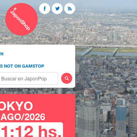
ÓN
OS NOT ON GAMSTOP
OKYO
 AGO/2026
11
:
12
hs.