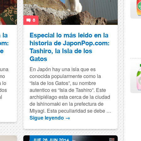
8
 la
Especial lo más leido en la
om:
historia de JaponPop.com:
de
Tashiro, la Isla de los
Gatos
 una
En Japón hay una isla que es
imo
conocida popularmente como la
 lo
“Isla de los Gatos”, su nombre
idos
autentico es “Isla de Tashiro”. Este
l
archipiélago esta cerca de la ciudad
de Ishinomaki en la prefectura de
Miyagi. Esta peculiaridad se debe …
Sigue leyendo
→
JUE 26 JUN 2014