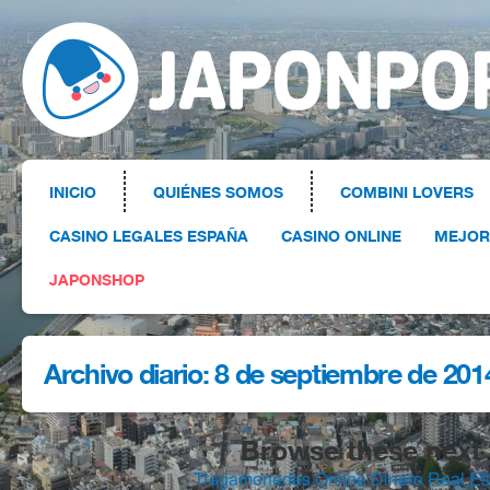
INICIO
QUIÉNES SOMOS
COMBINI LOVERS
CASINO LEGALES ESPAÑA
CASINO ONLINE
MEJOR
JAPONSHOP
Archivo diario:
8 de septiembre de 201
Browse these next
Tragamonedas Online Dinero Real E