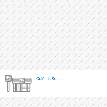
Quiénes Somos