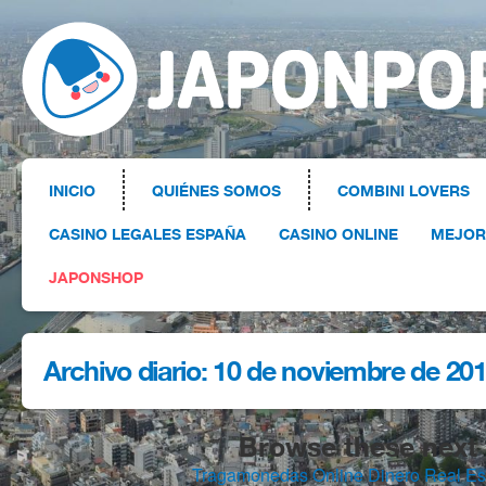
INICIO
QUIÉNES SOMOS
COMBINI LOVERS
CASINO LEGALES ESPAÑA
CASINO ONLINE
MEJOR
JAPONSHOP
Archivo diario:
10 de noviembre de 20
Browse these next
Tragamonedas Online Dinero Real E