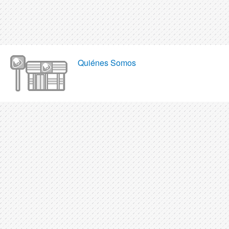
Quiénes Somos