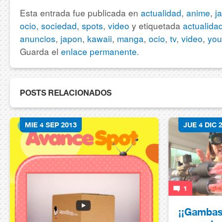
Esta entrada fue publicada en
actualidad
,
anime
,
j
ocio
,
sociedad
,
spots
,
video
y etiquetada
actualida
anuncios
,
japon
,
kawaii
,
manga
,
ocio
,
tv
,
video
,
you
Guarda el
enlace permanente
.
POSTS RELACIONADOS
MIE 4 SEP 2013
JUE 4 DIC 
1
¡¡Gambas 