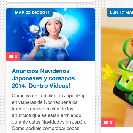
MAR 23 DIC 2014
LUN 17 MA
0
Anuncios Navideños
Japoneses y coreanos
2014. Dentro Vídeos!
Como ya es tradición en JaponPop
en vísperas de Nochebuena os
traemos una selección de los
anuncios que se están emitiendo
durante estas Navidades en Japón.
0
Como podréis comprobar pocas