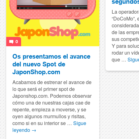
segundos
La operador
“DoCoMo”, e
considerada
de las empr
sus competid
0
Y para soluc
rodar un víd
Os presentamos el avance
que …
Sigu
del nuevo Spot de
JaponShop.com
Acabamos de estrenar el avance de
lo que será el primer spot de
Japonshop.com. Podemos observar
cómo una de nuestras cajas cae de
repente, empieza a moverse, y se
oyen algunos murmullos y risitas,
como si en su interior se …
Sigue
leyendo
→