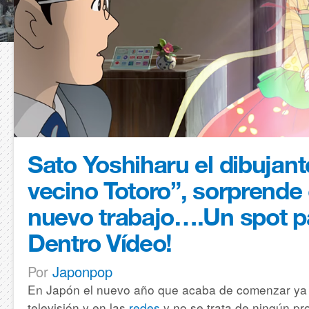
Sato Yoshiharu el dibujant
vecino Totoro”, sorprende
nuevo trabajo….Un spot p
Dentro Vídeo!
Por
Japonpop
En Japón el nuevo año que acaba de comenzar ya t
televisión y en las
redes
y no se trata de ningún pr