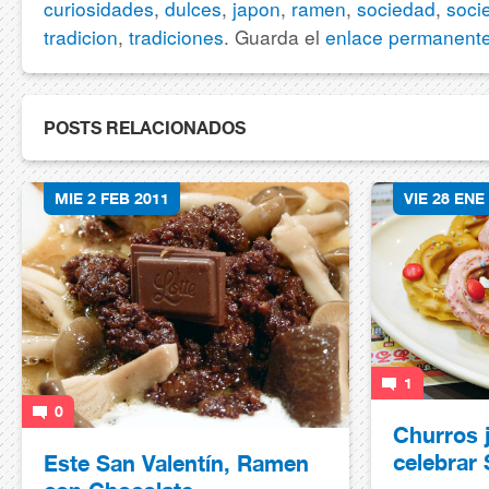
curiosidades
,
dulces
,
japon
,
ramen
,
sociedad
,
soci
tradicion
,
tradiciones
. Guarda el
enlace permanent
POSTS RELACIONADOS
MIE 2 FEB 2011
VIE 28 ENE
1
0
Churros 
celebrar 
Este San Valentín, Ramen