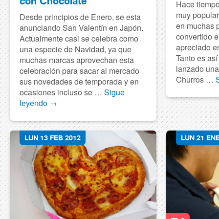
con Chocolate
Hace tiempo
muy popular
Desde principios de Enero, se esta
en muchas p
anunciando San Valentín en Japón.
convertido 
Actualmente casi se celebra como
apreciado en
una especie de Navidad, ya que
Tanto es así
muchas marcas aprovechan esta
lanzado una
celebración para sacar al mercado
Churros …
sus novedades de temporada y en
ocasiones incluso se …
Sigue
leyendo
→
LUN 13 FEB 2012
LUN 21 ENE