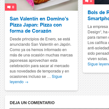
0
0
Bols de 
Smartph
San Valentín en Domino’s
Pizza Japan: Pizza con
La empresa 
forma de Corazón
Design”, ha
para ramen d
Desde principios de Enero, se está
Los calific
anunciando San Valentín en Japón.
anti-soledad
Como ya os hemos informado en
sido pensad
más de una ocasión muchas marcas
viven solas.
japonesas aprovechan esta
Sigue leye
celebración para sacar al mercado
sus novedades de temporada y en
ocasiones incluso se …
Sigue
leyendo
→
DEJA UN COMENTARIO