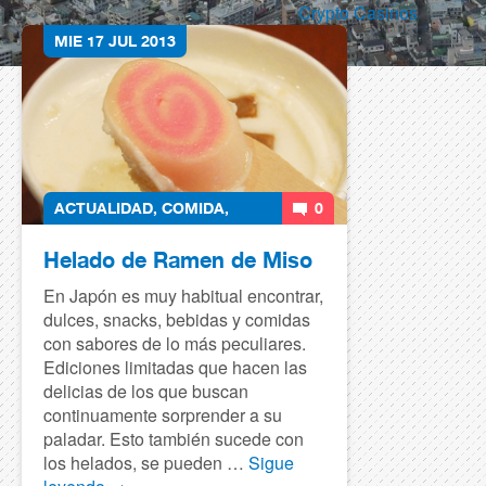
Crypto Casinos
MIE 17 JUL 2013
ACTUALIDAD
,
COMIDA
,
0
CURIOSIDADES
,
JAPON
,
Helado de Ramen de Miso
NEGOCIOS
,
OCIO
,
SOCIEDAD
En Japón es muy habitual encontrar,
dulces, snacks, bebidas y comidas
con sabores de lo más peculiares.
Ediciones limitadas que hacen las
delicias de los que buscan
continuamente sorprender a su
paladar. Esto también sucede con
los helados, se pueden …
Sigue