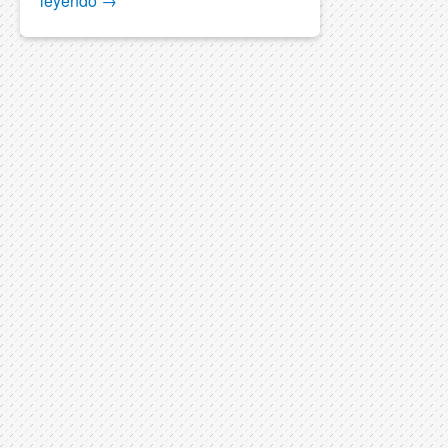
leyendo
→