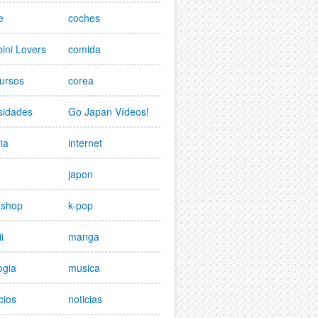
e
coches
ini Lovers
comida
ursos
corea
sidades
Go Japan Vídeos!
ria
internet
japon
nshop
k-pop
i
manga
ogia
musica
cios
noticias