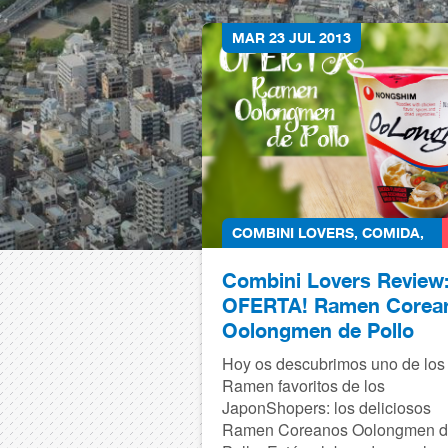
MAR 23 JUL 2013
COMBINI LOVERS
,
COMIDA
,
COREA
,
JAPONSHOP
Combini Lovers Review
OFERTA! Ramen Corea
Oolongmen de Pollo
Hoy os descubrimos uno de los
Ramen favoritos de los
JaponShopers: los deliciosos
Ramen Coreanos Oolongmen 