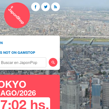
ÓN
OS NOT ON GAMSTOP
OKYO
 AGO/2026
17
:
02
hs.