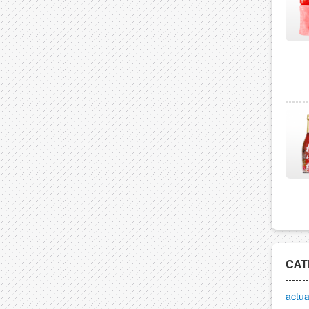
CAT
actua