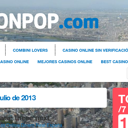
COMBINI LOVERS
CASINO ONLINE SIN VERIFICACI
ASINO ONLINE
MEJORES CASINOS ONLINE
BEST CASIN
T
julio de 2013
/7
wse these next
s Online Dinero Real España