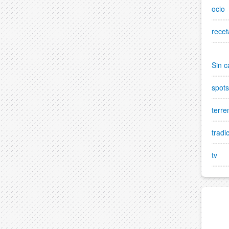
ocio
recet
Sin c
spots
terre
tradi
tv