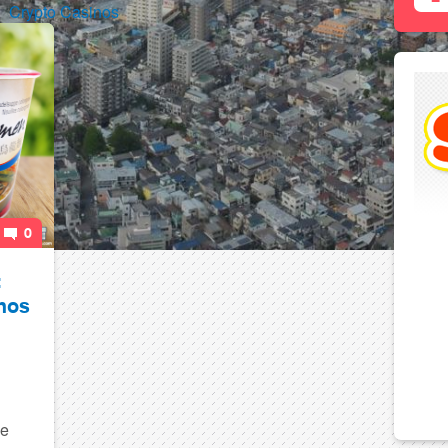
Crypto Casinos
0
:
nos
de