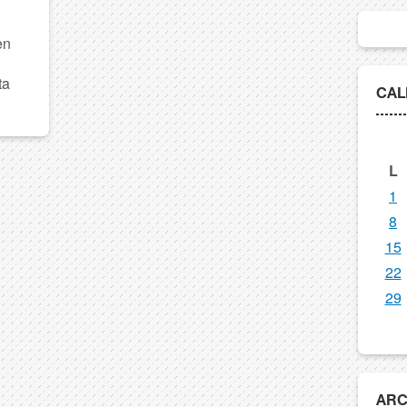
en
ta
CAL
L
1
8
15
22
29
ARC