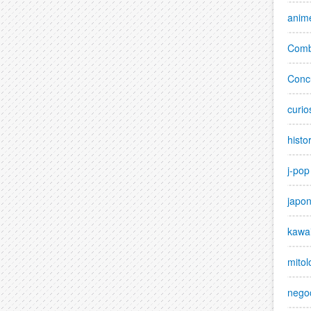
anim
Comb
Conc
curio
histo
j-pop
japo
kawai
mitol
nego